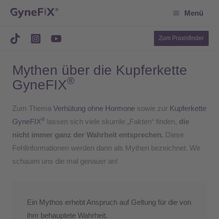
Suchen
Zum
Menü
Inhalt
springen
Zum Praxisfinder
Mythen über die Kupferkette
®
GyneFIX
Zum Thema
Verhütung ohne Hormone
sowie zur
Kupferkette
®
GyneFIX
lassen sich viele skurrile „Fakten“ finden,
die
nicht immer ganz der Wahrheit entsprechen.
Diese
Fehlinformationen werden dann als Mythen bezeichnet. Wir
schauen uns die mal genauer an!
Ein Mythos erhebt Anspruch auf Geltung für die von
ihm behauptete Wahrheit.