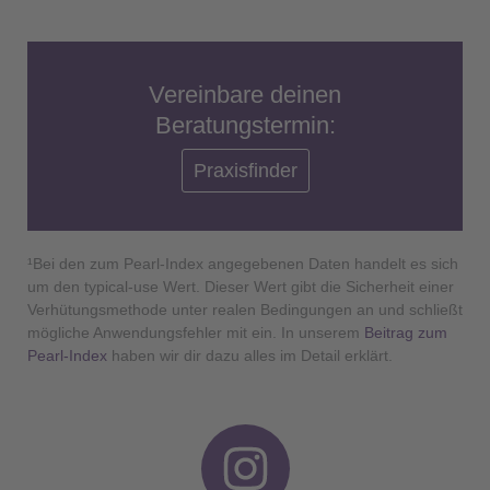
Vereinbare deinen
Beratungstermin:
Praxisfinder
¹Bei den zum Pearl-Index angegebenen Daten handelt es sich
um den typical-use Wert. Dieser Wert gibt die Sicherheit einer
Verhütungsmethode unter realen Bedingungen an und schließt
mögliche Anwendungsfehler mit ein. In unserem
Beitrag zum
Pearl-Index
haben wir dir dazu alles im Detail erklärt.
I