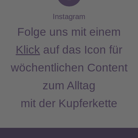
n
s
Instagram
t
Folge uns mit einem
a
Klick
auf das Icon für
g
wöchentlichen Content
r
a
zum Alltag
m
mit der Kupferkette