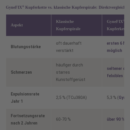
®
GyneFIX
Kupferkette vs. klassische Kupferspirale: Direktvergleich
®
Klassische
GyneFIX
Aspekt
Kupferspirale
Kupferkette
oft dauerhaft
ersten 6 Mo
Blutungsstärke
verstärkt
möglich
häufiger durch
seltener du
Schmerzen
starres
felxibles De
Kunstoffgerüst
Expulsionsrate
2,5 % (TCu380A)
5,3 % (
GyneF
Jahr 1
Fortsetzungsrate
60-70 %
über 90 %
nach 2 Jahren