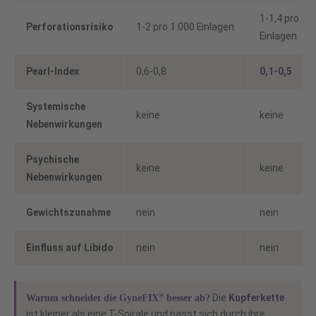
1-1,4 pro 1.
Perforationsrisiko
1-2 pro 1.000 Einlagen
Einlagen
Pearl-Index
0,6-0,8
0,1-0,5
Systemische
keine
keine
Nebenwirkungen
Psychische
keine
keine
Nebenwirkungen
Gewichtszunahme
nein
nein
Einfluss auf Libido
nein
nein
®
Die
Kupferkette
Warum schneidet die
GyneFIX
besser ab?
ist kleiner als eine T-Spirale und passt sich durch ihre