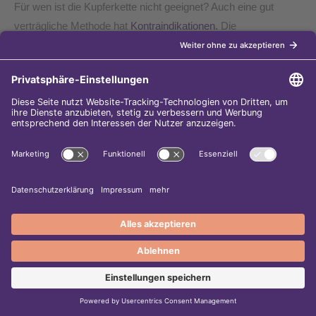
Für wen ist die Kupferkette nicht geeignet? Auch eine gut
verträgliche Methode hat
Kontraindikationen.
Die
®
Kontraindikationen der GyneFIX
sind klarer abgegrenzt und
weniger zahlreich als bei hormonellen Verhütungsmitteln.
Absolute Kontraindikationen:
Morbus Wilson (Kupferspeicherkrankheit): WHO MEC
Kategorie 4, absolut kontraindiziert.
Bekannte
Kupferallergie
: Sehr selten, aber absolute
Kontraindikation.
Akute oder rezidivierende Beckeninfektionen (PID):
Müssen vor der Einlage vollständig ausgeheilt sein.
Ungeklärte Gebärmutterblutungen: Ursache muss
zuerst ärztlich abgeklärt werden.
Verdacht auf Gebärmutter- oder Gebärmutterhalskrebs:
Nicht einsetzen bis zur Abklärung.¹
Gebärmutterhöhle deformierende
Myome
.