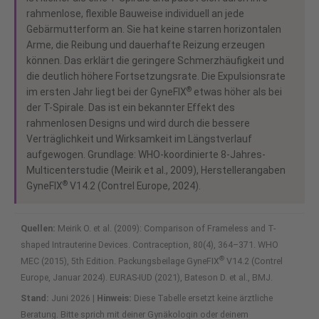
rahmenlose, flexible Bauweise individuell an jede
Gebärmutterform an. Sie hat keine starren horizontalen
Arme, die Reibung und dauerhafte Reizung erzeugen
können. Das erklärt die geringere Schmerzhäufigkeit und
die deutlich höhere Fortsetzungsrate. Die Expulsionsrate
®
im ersten Jahr liegt bei der GyneFIX
etwas höher als bei
der T-Spirale. Das ist ein bekannter Effekt des
rahmenlosen Designs und wird durch die bessere
Verträglichkeit und Wirksamkeit im Längstverlauf
aufgewogen. Grundlage: WHO-koordinierte 8-Jahres-
Multicenterstudie (Meirik et al., 2009), Herstellerangaben
®
GyneFIX
V14.2 (Contrel Europe, 2024).
Quellen:
Meirik O. et al. (2009): Comparison of Frameless and T-
shaped Intrauterine Devices. Contraception, 80(4), 364–371. WHO
®
MEC (2015), 5th Edition. Packungsbeilage GyneFIX
V14.2 (Contrel
Europe, Januar 2024). EURAS-IUD (2021), Bateson D. et al., BMJ.
Stand:
Juni 2026 |
Hinweis:
Diese Tabelle ersetzt keine ärztliche
Beratung. Bitte sprich mit deiner Gynäkologin oder deinem