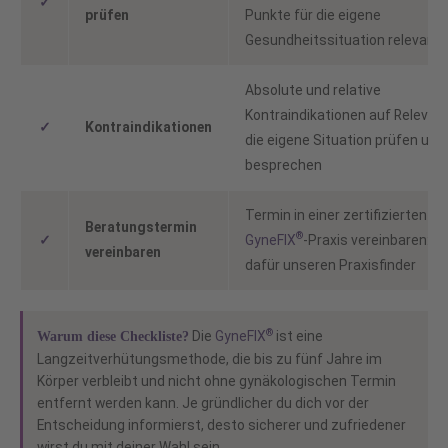
✓
prüfen
Punkte für die eigene
Gesundheitssituation relevant 
Absolute und relative
Kontraindikationen auf Relevanz
✓
Kontraindikationen
die eigene Situation prüfen und
besprechen
Termin in einer zertifizierten
Beratungstermin
®
✓
GyneFIX
-Praxis vereinbaren: N
vereinbaren
dafür unseren Praxisfinder
®
Die
GyneFIX
ist eine
Warum diese Checkliste?
Langzeitverhütungsmethode, die bis zu fünf Jahre im
Körper verbleibt und nicht ohne gynäkologischen Termin
entfernt werden kann. Je gründlicher du dich vor der
Entscheidung informierst, desto sicherer und zufriedener
wirst du mit deiner Wahl sein.