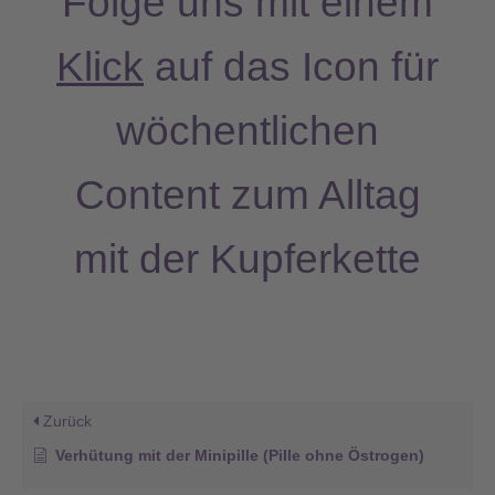
Folge uns mit einem
a
Klick
auf das Icon für
g
wöchentlichen
r
a
Content zum Alltag
m
mit der Kupferkette
Zurück
Verhütung mit der Minipille (Pille ohne Östrogen)​