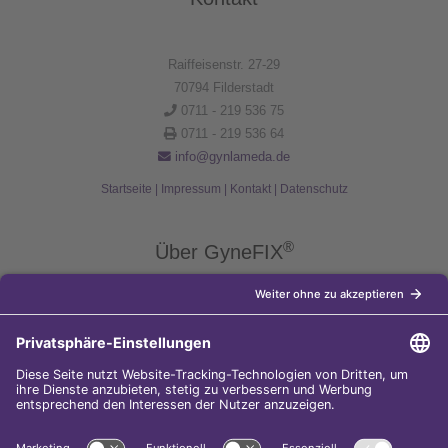
Raiffeisenstr. 27-29
70794 Filderstadt
0711 - 219 536 75
0711 - 219 536 64
info@gynlameda.de
Startseite
|
Impressum
|
Kontakt
|
Datenschutz
®
Über GyneFIX
®
Die Kupferkette GyneFIX
bietet als Weiterentwicklung der
Kupferspirale Frauen jeden Alters eine moderne Verhütungsmethode
ohne Hormone, die nicht in den natürlichen Zyklus der Frau eingreift.
Sie wird wie eine konventionelle Spirale in die Gebärmutterhöhle
eingeführt und sorgt für einen langfristigen und sicheren
Verhütungsschutz.