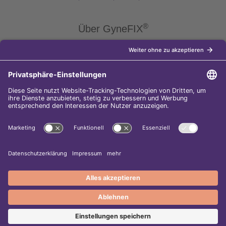
®
Über GyneFIX
®
Die Kupferkette GyneFIX
bietet als Weiterentwicklung der
Kupferspirale Frauen jeden Alters eine moderne Verhütungsmethode
ohne Hormone, die nicht in den natürlichen Zyklus der Frau eingreift.
Sie wird wie eine konventionelle Spirale in die Gebärmutterhöhle
eingeführt und sorgt für einen langfristigen und sicheren
Verhütungsschutz.
Diese Internet-Seite gehört zu den
5.000 besten Surftipps im Web-
Adressbuch!