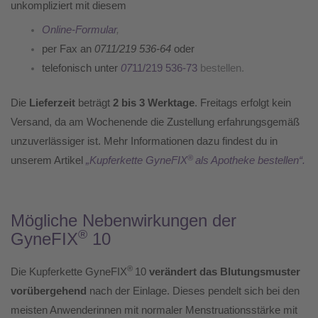
unkompliziert mit diesem
Online-Formular
,
per Fax an
0711/219 536-64
oder
telefonisch unter
07
11/219 536-73
bestellen.
Die
Lieferzeit
beträgt
2 bis 3 Werktage
. Freitags erfolgt kein
Versand, da am Wochenende die Zustellung erfahrungsgemäß
unzuverlässiger ist. Mehr Informationen dazu findest du in
®
unserem Artikel
„Kupferkette GyneFIX
als Apotheke bestellen“.
Mögliche Nebenwirkungen der
®
GyneFIX
10
®
Die Kupferkette GyneFIX
10
verändert das Blutungsmuster
vorübergehend
nach der Einlage. Dieses pendelt sich bei den
meisten Anwenderinnen mit normaler Menstruationsstärke mit