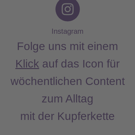
I
n
s
Instagram
t
Folge uns mit einem
a
Klick
auf das Icon für
g
wöchentlichen Content
r
a
zum Alltag
m
mit der Kupferkette