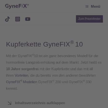
Suchen
Zum
Menü
Inhalt
springen
Zum Praxisfinder
®
Kupferkette GyneFIX
10
®
Mit der GyneFIX
10 ist ein ganz besonderes Modell für die
hormonfreie Langzeitverhütung auf dem Markt. Jetzt heißt es
10 Jahre
sorgenfrei
mit der Kupferkette
und das mit all
ihren
Vorteilen
, die du bereits von den anderen bewährten
®
®
®
GyneFIX
Modellen
GyneFIX
200 und GyneFIX
330
kennst.
Inhaltsverzeichnis aufklappen