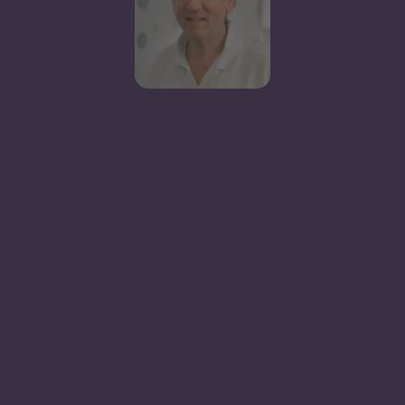
daran orientiert sein, ob du Lust auf Sex hast und
dich im Umgang mit Intimität sicher und geborgen
fühlst. Alles andere macht ansonsten ohnehin
auch keine Freude.
Sicherheit als erste Priorität:
Dabei gibt es zwei
Aspekte zur Sicherheit zu beleuchten. Zum
Ersten geht es dabei um emotionale Sicherheit,
denn neben körperlicher Nähe stellt Sexualität
auch eine emotionale Verwundbarkeit dar. Das
bedeutet, dass du dich bereit und sicher fühlst,
dich selbst und deinen Körper liebhast und deine
ersten sexuellen Erfahrungen mit einer Person
teilst, der du vertraust und vor der du kein
Schamgefühl verspürst. Jedes Gefühl hat seine
Daseinsberechtigung und darf kommuniziert
werden. Zum Zweiten musst du dich zuvor oder
gemeinsam mit deinem Partner oder deiner