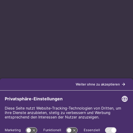
Raiffeisenstr. 27-29
70794 Filderstadt
0711 - 219 536 75
0711 - 219 536 64
info@gynlameda.de
Startseite
|
Impressum
|
Kontakt
|
Datenschutz
®
Über GyneFIX
®
Die Kupferkette GyneFIX
bietet als Weiterentwicklung der
Kupferspirale Frauen jeden Alters eine moderne Verhütungsmethode
ohne Hormone, die nicht in den natürlichen Zyklus der Frau eingreift.
Sie wird wie eine konventionelle Spirale in die Gebärmutterhöhle
eingeführt und sorgt für einen langfristigen und sicheren
Verhütungsschutz.