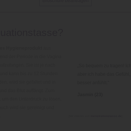
Broschüre beantragen
ruationstasse?
ges Hygieneprodukt
aus
end der Periode in die Vagina
ufzufangen. Sie ist je nach
„So bequem zu tragen! Ich
i und kann bis zu 12 Stunden
aber ich habe das Gefühl,
n, wird sie gefaltet und in
besser anfühlt.“
 und das Blut auffängt. Zum
Jasmin (23)
 um den Unterdruck zu lösen,
uch wird sie gereinigt und
.
[Wir zitieren von
menstrationstasse.de
]