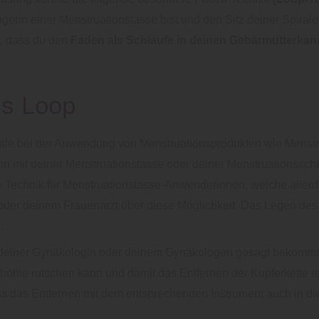
ägerin einer Menstruationstasse bist und den Sitz deiner Spiral
t, dass du den
Faden als Schlaufe in deinen Gebärmutterkan
ls Loop
rale bei der Anwendung von Menstruationsprodukten wie Menstr
tion mit deiner Menstruationstasse oder deiner Menstruationssch
echnik für Menstruationstasse-Anwenderinnen, welche allerdin
tin oder deinem Frauenarzt über diese Möglichkeit. Das Legen d
.
t deiner Gynäkologin oder deinem Gynäkologen gesagt bekomms
höhle rutschen kann und damit das Entfernen der Kupferkette er
ss das Entfernen mit dem entsprechenden Instrument auch in di