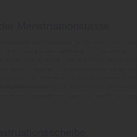
der Menstruationstasse
truationstasse sind entscheidend, um ihre Sicherheit und Langl
est du die Tasse
gründlich sterilisieren
. Dies gelingt am besten
r Periode ist es wichtig, die Tasse nach jedem Entleeren grü
ückstände zu entfernen. Falls du unterwegs bist und kein f
einigungstuch die Überreste aus der Menstruationstasse zu ent
tmungsaktiven Beutel
auf, um Schimmelbildung zu vermeiden. D
Jahre hinweg in einwandfreiem Zustand und bietet dir eine hyg
nstruationsscheibe