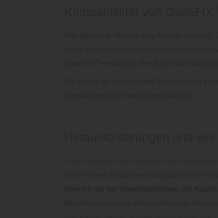
Kompatibilität von GyneFIX
Wie bereits zu Beginn des Artikels erwähnt: 
keine Sorgen darüber machen, dass die Anw
®
GyneFIX
verrutscht
. Der durch die
Menstrua
Wir geben dir im nächsten Textabschnitt ein
Verhütungsschutz nicht beeinträchtigt.
Herausforderungen und wie d
Viele Hersteller von Modellen der klassisch
sehen einen Zusammenhang zwischen Verrut
können wir bei Anwenderinnen der Kupfe
Menstruationstasse-Anwenderinnen. Grundsä
den Faden deiner Spirale spürst. Eine gute