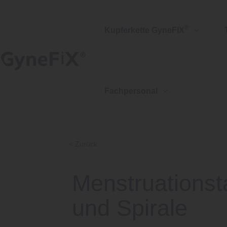
Zum
Inhalt
®
Kupferkette GyneFIX
springen
Fachpersonal
< Zurück
Menstruationst
und Spirale