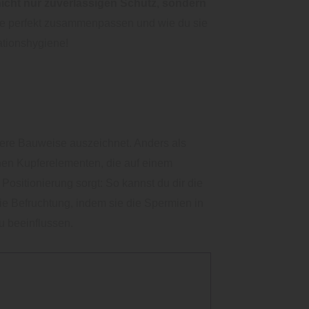
icht nur zuverlässigen Schutz, sondern
te perfekt zusammenpassen und wie du sie
ationshygiene!
dere Bauweise auszeichnet. Anders als
nen Kupferelementen, die auf einem
Positionierung sorgt: So kannst du dir die
die Befruchtung, indem sie die Spermien in
u beeinflussen.