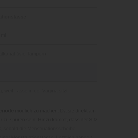
ationstasse
 ml
alkanal (wie Tampon)
, weil Tasse in der Vagina sitzt
eriode
möglich zu machen. Da sie direkt am
r zu spüren sein. Hinzu kommt, dass der Sitz
k
, sobald die Menstruationsscheibe
einer Menstruationstasse. Letztlich handelt