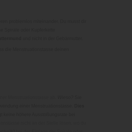
ren problemlos miteinander.
Du musst dir
ne Spirale oder Kupferkette
uttermund
und nicht in der Gebärmutter.
ass die Menstruationstasse deinen
iner Menstruationstasse ab.
Wieso?
Sie
wendung einer Menstruationstasse.
Dies
t keine höhere Ausstoßungsrate bei
onstasse nicht an der Stelle lösen, wo du
echnik]
bei der Einlage der Spirale oder