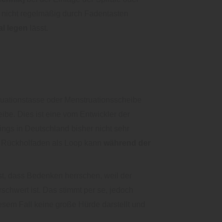
e nicht regelmäßig durch Fadentasten
al legen
lässt.
uationstasse oder Menstruationsscheibe
eibe. Dies ist eine vom Entwickler der
gs in Deutschland bisher nicht sehr
es Rückholfaden als Loop kann
während der
t, dass Bedenken herrschen, weil der
schwert ist. Das stimmt per se, jedoch
esem Fall keine große Hürde darstellt und