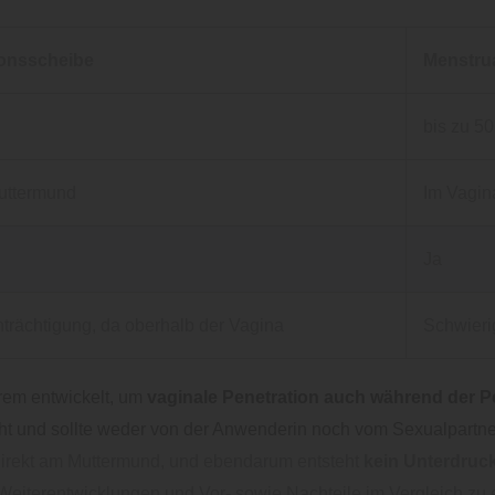
ionsscheibe
Menstru
l
bis zu 50
Muttermund
Im Vagin
Ja
trächtigung, da oberhalb der Vagina
Schwierig
rem entwickelt, um
vaginale Penetration auch während der P
icht und sollte weder von der Anwenderin noch vom Sexualpartne
 direkt am Muttermund, und ebendarum entsteht
kein Unterdruc
ge Weiterentwicklungen und Vor- sowie Nachteile im Vergleich zu 