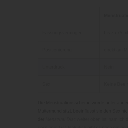
Menstruat
Fassungsvermögen
bis zu 75 m
Positionierung
direkt am 
Unterdruck
Nein
Sex
Keine Beein
Die Menstruationsscheibe wurde unter ande
Muttermund sitzt, beeinflusst sie den Sex n
der
Menstrual Disc
weiter oben ist, nämlich
positioniert ist. Natürlich gibt es noch eini