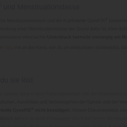
®
und Menstruationstasse
®
D
ie Menstruationstasse und die Kupferkette GyneFIX
harmonie
endung einer Menstruationstasse der
Grund dafür ist, dass dei
tionstasse
verursachte
Unterdruck herrscht vorrangig am M
en
Tipp
mit an die Hand, wie du am einfachsten sicherstellst, d
u sie löst
en Spirale raten in ihrer Packungsbeilage von der Anwendung e
schen, Ausstoßen und Verlorengehen der Spirale und der Ver
®
rkette GyneFIX
nicht bestätigen:
Unsere Dokumentation zeig
tzlich so
lltest du beim Festsaugen den Rand deiner Menstruati
 Lösung könnte die folgende besondere Faden-Technik
[Loop-T