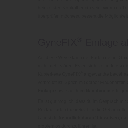
beim ersten Kontrolltermin sein. Wenn du Tr
überprüfen möchtest, besteht die Möglichkei
®
GyneFIX
Einlage a
Auf diese Weise kann der Faden deiner Spi
nicht mehr stören. Es entsteht keine Interak
®
Kupferkette GyneFIX
angewandte bewährte T
verbreitet ist. Sprich mit deiner Frauenärz
Einlage
sowie auch
im Nachhinein
erfolgen
Es ist gut möglich, dass du im Gespräch mi
Rückholfaden theoretisch in die Gebärmutter
kannst du
freundlich darauf hinweisen
, da
problemlos durchzuführen ist.