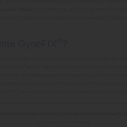
®
X
und einer umweltfreundlichen Menstruationstasse bietet dir
n
 und die Umwelt.
Hier erfährst du, warum diese beiden Produk
decke die Vorteile einer nachhaltigen und hormonfreien Menstru
®
kette GyneFIX
?
ive, hormonfreie Verhütungsmethode, die sich durch ihre beson
®
tte GyneFIX
keinen starren Rahmen, sondern besteht aus klei
en wird in der Gebärmutterwand verankert, was für eine sichere 
 Kupferionen, die von der Kette freigesetzt werden, verhindern 
®
e GyneFIX
zuverlässigen Schutz, ohne den natürlichen Zyklus z
Unsere Broschüre sofort als Download oder kostenlos per Post