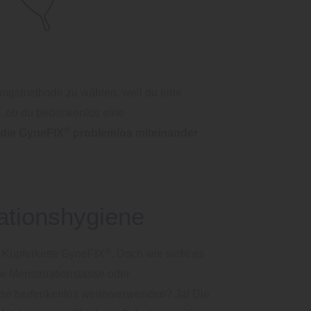
tungsmethode zu wählen, weil du eine
ge, ob du bedenkenlos eine
®
 die GyneFIX
problemlos miteinander
ationshygiene
®
e Kupferkette GyneFIX
. Doch wie sieht es
e Menstruationstasse oder
asse bedenkenlos weiterverwenden? Ja! Die