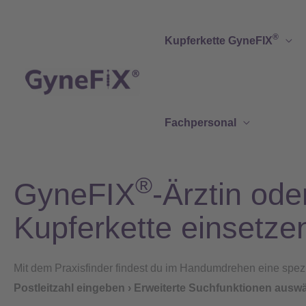
Zum
Inhalt
®
Kupferkette GyneFIX
springen
Fachpersonal
®
GyneFIX
-Ärztin ode
Kupferkette einsetze
Mit dem Praxisfinder findest du im Handumdrehen eine spezial
Postleitzahl eingeben › Erweiterte Suchfunktionen ausw