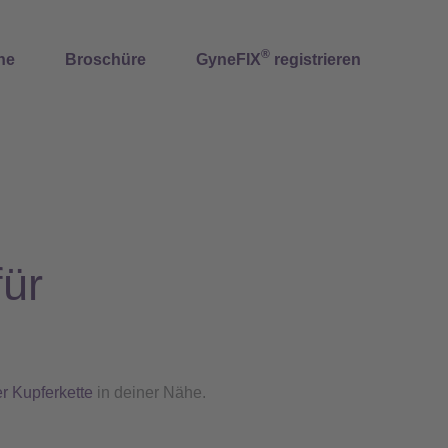
®
ne
Broschüre
GyneFIX
registrieren
für
r Kupferkette
in deiner Nähe.