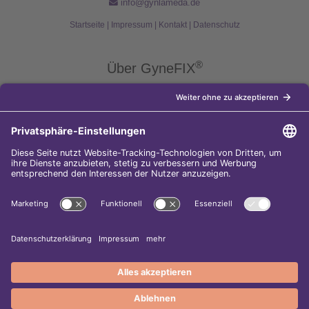
info@gynlameda.de
Startseite
|
Impressum
|
Kontakt
|
Datenschutz
®
Über GyneFIX
®
Die Kupferkette GyneFIX
bietet als Weiterentwicklung der
Kupferspirale Frauen jeden Alters eine moderne Verhütungsmethode
ohne Hormone, die nicht in den natürlichen Zyklus der Frau eingreift.
Sie wird wie eine konventionelle Spirale in die Gebärmutterhöhle
eingeführt und sorgt für einen langfristigen und sicheren
Verhütungsschutz.
Diese Internet-Seite gehört zu den
5.000 besten Surftipps im Web-