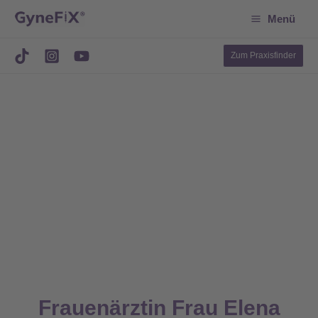
Suchen
Zum
Menü
Inhalt
springen
Zum Praxisfinder
Frauenärztin Frau Elena