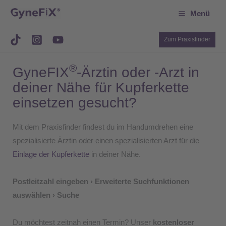
Suchen
Zum
Menü
Inhalt
springen
Zum Praxisfinder
®
GyneFIX
-Ärztin oder -Arzt in
deiner Nähe für Kupferkette
einsetzen gesucht?
Mit dem Praxisfinder findest du im Handumdrehen eine
spezialisierte Ärztin oder einen spezialisierten Arzt für die
Einlage der Kupferkette
in deiner Nähe.
Postleitzahl eingeben › Erweiterte Suchfunktionen
auswählen › Suche
Du möchtest zeitnah einen Termin? Unser
kostenloser