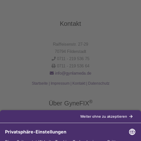
Kontakt
Raiffeisenstr. 27-29
70794 Filderstadt
0711 - 219 536 75
0711 - 219 536 64
info@gynlameda.de
Startseite
|
Impressum
|
Kontakt
|
Datenschutz
®
Über GyneFIX
®
Die Kupferkette GyneFIX
bietet als Weiterentwicklung der
Kupferspirale Frauen jeden Alters eine moderne Verhütungsmethode
ohne Hormone, die nicht in den natürlichen Zyklus der Frau eingreift.