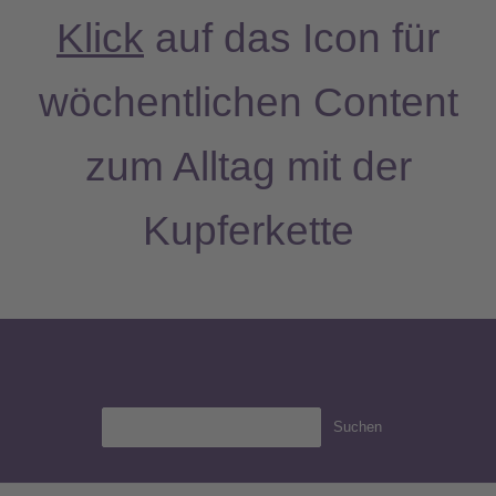
a
Klick
auf das Icon für
g
wöchentlichen Content
r
a
zum Alltag mit der
m
Kupferkette
Suchen