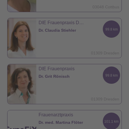
03048 Cottbus
DIE Frauenpraxis Dresden
99.8 km
Dr. Claudia Stiehler
01309 Dresden
DIE Frauenpraxis
99.8 km
Dr. Grit Rönisch
01309 Dresden
Frauenarztpraxis
101.1 km
Dr. med. Martina Flöter