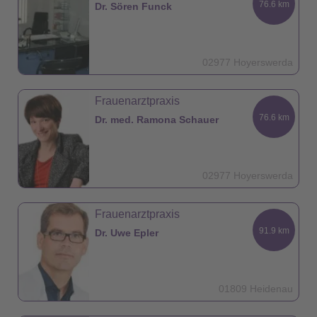
76.6 km
Dr. Sören Funck
02977 Hoyerswerda
Frauenarztpraxis
76.6 km
Dr. med. Ramona Schauer
02977 Hoyerswerda
Frauenarztpraxis
91.9 km
Dr. Uwe Epler
01809 Heidenau