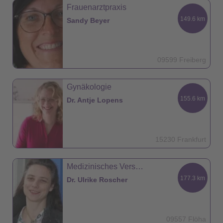
Frauenarztpraxis
149.6 km
Sandy Beyer
09599 Freiberg
Gynäkologie
155.6 km
Dr. Antje Lopens
15230 Frankfurt
Medizinisches Versorgungszentrum
177.3 km
Dr. Ulrike Roscher
09557 Flöha