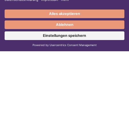
09456 Annaberg-Buchholz
Frauenarztpraxis
186.8 km
Anastasia Probst
15537 Erkner
Frauenarztpraxis
190.8 km
Dr. Hanno Borschberg
09131 Chemnitz
Frauenarztpraxis
193.9 km
Dr. Wolfgang Thomas