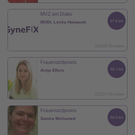
MVZ am Diako
97.6 km
MUDr. Lenka Hamacek
01099 Dresden
Frauenarztpraxis
98.7 km
Antje Elfers
01237 Dresden
Frauenarztpraxis
98.9 km
Samira Mohamed