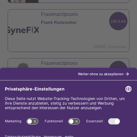
Frauenarztpraxis
180.6 km
Frank Kertzscher
09405 Zschopau
Frauenarztpraxis
181.5 km
Dr. Heidrun Bräunig
09456 Annaberg-Buchholz
Praxis für Gynäkologie und Geburtshilfe
181.5 km
Dr. Adriana Drahokoupilova