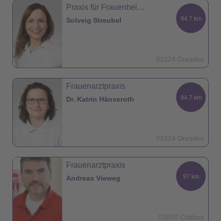
Praxis für Frauenheilkunde Dr. Hänseroth
94.7 km
Solveig Streubel
01324 Dresden
Frauenarztpraxis
94.7 km
Dr. Katrin Hänseroth
01324 Dresden
Frauenarztpraxis
97 km
Andreas Vieweg
03050 Cottbus