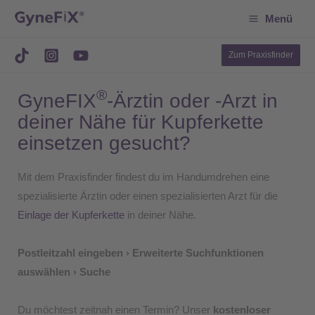
Suchen
Zum
Menü
Inhalt
springen
Zum Praxisfinder
®
GyneFIX
-Ärztin oder -Arzt in
deiner Nähe für Kupferkette
einsetzen gesucht?
Mit dem Praxisfinder findest du im Handumdrehen eine
spezialisierte Ärztin oder einen spezialisierten Arzt für die
Einlage der Kupferkette
in deiner Nähe.
Postleitzahl eingeben › Erweiterte Suchfunktionen
auswählen › Suche
Du möchtest zeitnah einen Termin? Unser
kostenloser