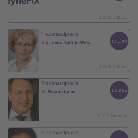
03046 Cottbus
Frauenarztpraxis
101.1 km
Dipl. med. Kathrin Welz
03046 Cottbus
Frauenarztpraxis
101.8 km
Dr. Rasoul Lalee
01219 Dresden
Frauenarztpraxis