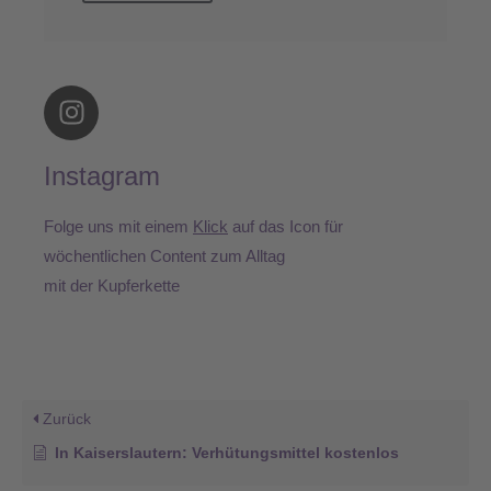
I
n
s
Instagram
t
a
Folge uns mit einem
Klick
auf das Icon für
g
r
wöchentlichen Content zum Alltag
a
mit der Kupferkette
m
Zurück
In Kaiserslautern: Verhütungsmittel kostenlos