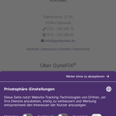
Raiffeisenstr. 27-29
70794 Filderstadt
0711 - 219 536 75
0711 - 219 536 64
info@gynlameda.de
Startseite
|
Impressum
|
Kontakt
|
Datenschutz
®
Über GyneFIX
®
Die Kupferkette GyneFIX
bietet als Weiterentwicklung der
Kupferspirale Frauen jeden Alters eine moderne Verhütungsmethode
ohne Hormone, die nicht in den natürlichen Zyklus der Frau eingreift.
Sie wird wie eine konventionelle Spirale in die Gebärmutterhöhle
eingeführt und sorgt für einen langfristigen und sicheren
Verhütungsschutz.