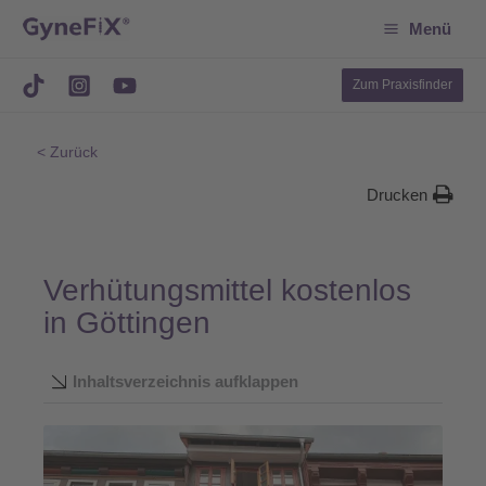
Suchen
Zum
Menü
Inhalt
springen
Zum Praxisfinder
< Zurück
Drucken
Verhütungsmittel kostenlos
in Göttingen
Inhaltsverzeichnis aufklappen