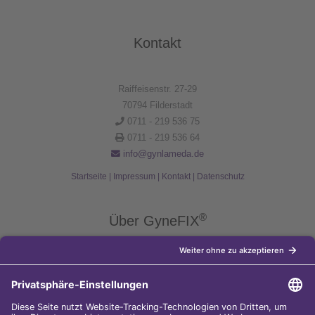
Kontakt
Raiffeisenstr. 27-29
70794 Filderstadt
0711 - 219 536 75
0711 - 219 536 64
info@gynlameda.de
Startseite
|
Impressum
|
Kontakt
|
Datenschutz
®
Über GyneFIX
®
Die Kupferkette GyneFIX
bietet als Weiterentwicklung der
Kupferspirale Frauen jeden Alters eine moderne Verhütungsmethode
ohne Hormone, die nicht in den natürlichen Zyklus der Frau eingreift.