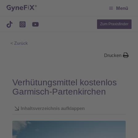
Suchen
Zum
Menü
Inhalt
springen
Zum Praxisfinder
< Zurück
Drucken
Verhütungsmittel kostenlos
Garmisch-Partenkirchen
Inhaltsverzeichnis aufklappen