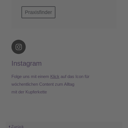
Praxisfinder
I
n
s
Instagram
t
a
Folge uns mit einem
Klick
auf das Icon für
g
r
wöchentlichen Content zum Alltag
a
mit der Kupferkette
m
Zurück