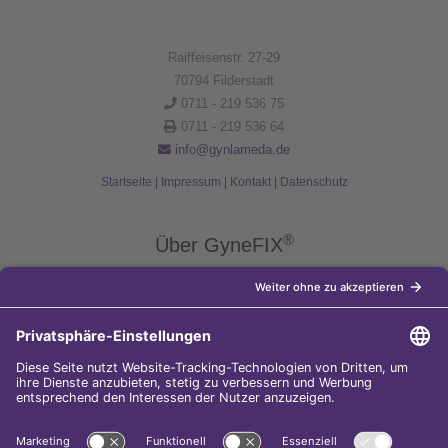
Raiffeisenstr. 27-29
70794 Filderstadt
0711 - 219 536 75
0711 - 219 536 64
info@gynlameda.de
Startseite
|
Impressum
|
Kontakt
|
Datenschutz
®
Über GyneFIX
®
Die Kupferkette GyneFIX
bietet als Weiterentwicklung der
Kupferspirale Frauen jeden Alters eine moderne Verhütungsmethode
ohne Hormone, die nicht in den natürlichen Zyklus der Frau eingreift.
Sie wird wie eine konventionelle Spirale in die Gebärmutterhöhle
eingeführt und sorgt für einen langfristigen und sicheren
Verhütungsschutz.