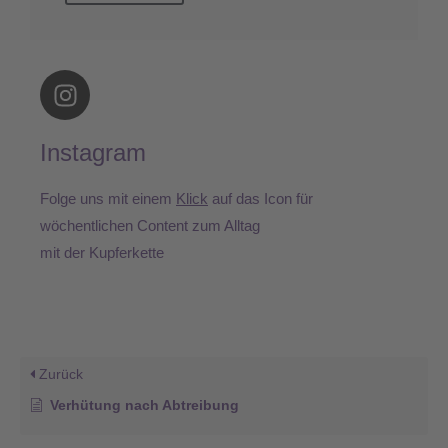
I
n
s
Instagram
t
a
Folge uns mit einem
Klick
auf das Icon für
g
r
wöchentlichen Content zum Alltag
a
mit der Kupferkette
m
Zurück
Verhütung nach Abtreibung