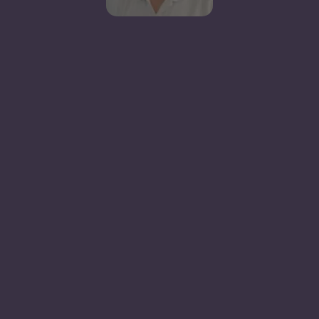
einschränkt
.
Du benötigst jetzt sofort einen Einlagetermin für die
Spirale danach? Lass dich von unserem Terminservice
kostenlos zu einem Notfalltermin in deiner Nähe
vermitteln
›› direkt zum Terminservice
®
GyneFIX
einsetzen: ab dem
4. Zyklustag optimal
®
GyneFIX
wird direkt im Gebärmuttermuskel
verankert.
Ab dem 4. Zyklustag hat das
Gewebe wieder genug Spannung für eine
sichere Einlage.
Im Praxisfinder findest du eine
Gynäkologin oder einen Gynäkologen, der das
Insertionstraining absolviert hat.