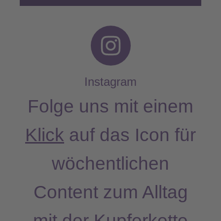
I
n
s
Instagram
t
Folge uns mit einem
a
Klick
auf das Icon für
g
wöchentlichen
r
a
Content zum Alltag
m
mit der Kupferkette