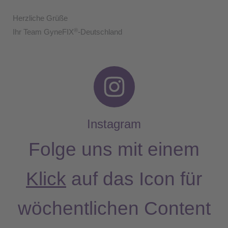
Herzliche Grüße
®
Ihr Team GyneFIX
-Deutschland
I
n
s
Instagram
t
Folge uns mit einem
a
Klick
auf das Icon für
g
wöchentlichen Content
r