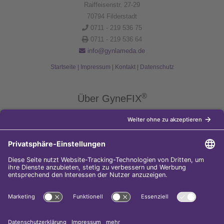
Raiffeisenstr. 27-29
70794 Filderstadt
0711 - 219 536 75
0711 - 219 536 64
info@gynlameda.de
Startseite
|
Impressum
|
Kontakt
|
Datenschutz
®
Über GyneFIX
®
Die Kupferkette GyneFIX
bietet als Weiterentwicklung der
Kupferspirale Frauen jeden Alters eine moderne Verhütungsmethode
ohne Hormone, die nicht in den natürlichen Zyklus der Frau eingreift.
Sie wird wie eine konventionelle Spirale in die Gebärmutterhöhle
eingeführt und sorgt für einen langfristigen und sicheren
Verhütungsschutz.