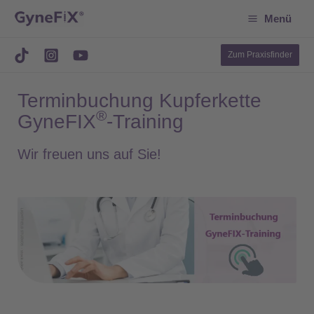
Suchen
Zum
Menü
Inhalt
springen
Zum Praxisfinder
Terminbuchung Kupferkette
®
GyneFIX
-Training
Wir freuen uns auf Sie!