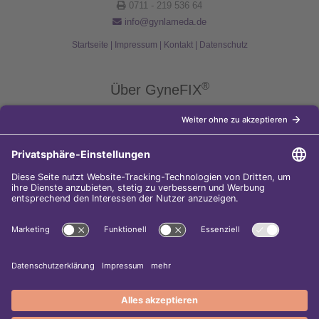
0711 - 219 536 64
info@gynlameda.de
Startseite
|
Impressum
|
Kontakt
|
Datenschutz
®
Über GyneFIX
®
Die Kupferkette GyneFIX
bietet als Weiterentwicklung der
Kupferspirale Frauen jeden Alters eine moderne Verhütungsmethode
ohne Hormone, die nicht in den natürlichen Zyklus der Frau eingreift.
Sie wird wie eine konventionelle Spirale in die Gebärmutterhöhle
eingeführt und sorgt für einen langfristigen und sicheren
Verhütungsschutz.
Diese Internet-Seite gehört zu den