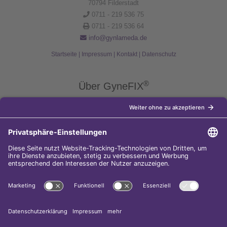
70794 Filderstadt
0711 - 219 536 75
0711 - 219 536 64
info@gynlameda.de
Startseite
|
Impressum
|
Kontakt
|
Datenschutz
®
Über GyneFIX
®
Die Kupferkette GyneFIX
bietet als Weiterentwicklung der
Kupferspirale Frauen jeden Alters eine moderne Verhütungsmethode
ohne Hormone, die nicht in den natürlichen Zyklus der Frau eingreift.
Sie wird wie eine konventionelle Spirale in die Gebärmutterhöhle
eingeführt und sorgt für einen langfristigen und sicheren
Verhütungsschutz.