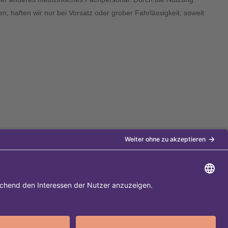
n, haften wir nur bei Vorsatz oder grober Fahrlässigkeit, soweit
Diese Internet-Seite gehört zu den
5.000 besten Surftipps im Web-
Adressbuch!