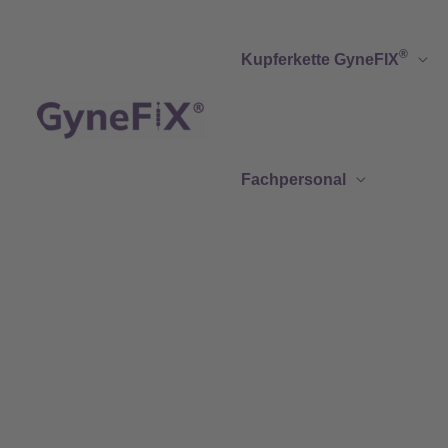
Zum
Inhalt
®
Kupferkette GyneFIX
springen
Fachpersonal