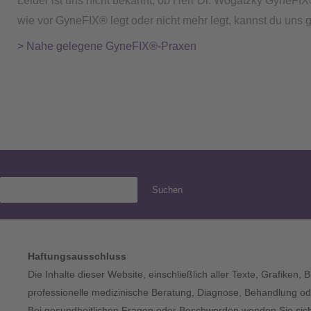
Leider ist uns nicht bekannt, ob Herr Dr. Wogatzky GyneFIX
wie vor GyneFIX® legt oder nicht mehr legt, kannst du uns 
> Nahe gelegene GyneFIX®-Praxen
Suchen
Haftungsausschluss
Die Inhalte dieser Website, einschließlich aller Texte, Grafiken,
professionelle medizinische Beratung, Diagnose, Behandlung ode
Bei gesundheitlichen Fragen oder Beschwerden wenden Sie sich bi