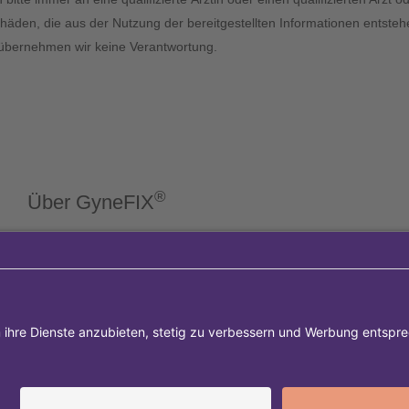
chäden, die aus der Nutzung der bereitgestellten Informationen entstehe
er übernehmen wir keine Verantwortung.
®
Über GyneFIX
®
Die Kupferkette GyneFIX
bietet als Weiterentwicklung der
Kupferspirale Frauen jeden Alters eine moderne
Verhütungsmethode ohne Hormone, die nicht in den
natürlichen Zyklus der Frau eingreift. Sie wird wie eine
konventionelle Spirale in die Gebärmutterhöhle eingeführt
und sorgt für einen langfristigen und sicheren