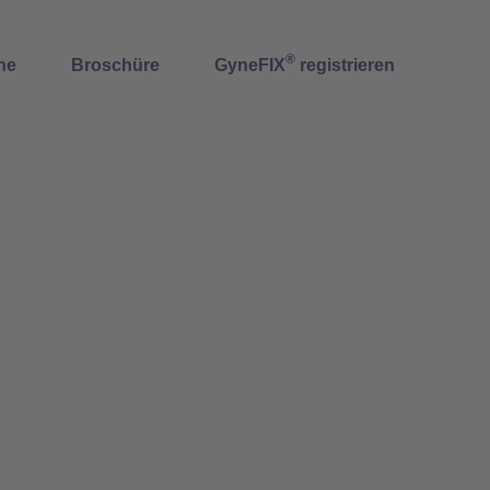
®
ne
Broschüre
GyneFIX
registrieren