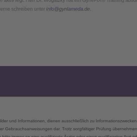
® aktiv legt. Herr Dr. Wogatzky hat ein GyneFIX® Training absol
gerne schreiben unter
info@gynlameda.de
.
 Bilder und Informationen, dienen ausschließlich zu Informationszwecken 
r Gebrauchsanweisungen dar. Trotz sorgfältiger Prüfung übernehmen wir
tte immer an eine qualifizierte Ärztin oder einen qualifizierten Arzt