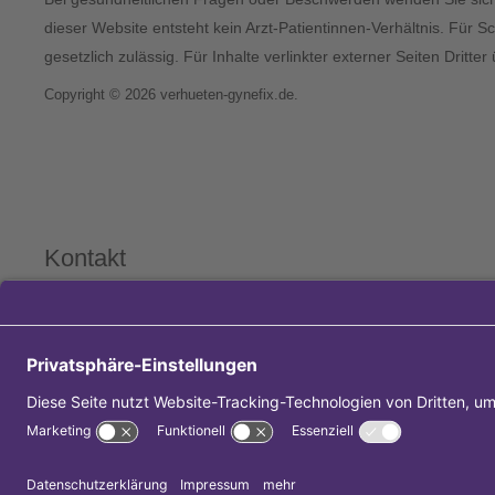
dieser Website entsteht kein Arzt-Patientinnen-Verhältnis. Für S
gesetzlich zulässig. Für Inhalte verlinkter externer Seiten Dritt
Copyright © 2026 verhueten-gynefix.de.
Kontakt
Raiffeisenstr. 27-29
70794 Filderstadt
0711 - 219 536 75
0711 - 219 536 64
info@gynlameda.de
Startseite
|
Impressum
|
Kontakt
|
Datenschutz