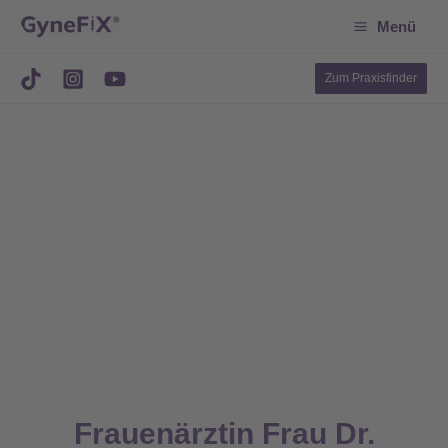
Suchen
Zum
Menü
Inhalt
springen
Zum Praxisfinder
Frauenärztin Frau Dr.