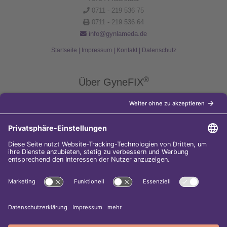
0711 - 219 536 75
0711 - 219 536 64
info@gynlameda.de
Startseite
|
Impressum
|
Kontakt
|
Datenschutz
®
Über GyneFIX
®
Die Kupferkette GyneFIX
bietet als Weiterentwicklung der
Kupferspirale Frauen jeden Alters eine moderne Verhütungsmethode
ohne Hormone, die nicht in den natürlichen Zyklus der Frau eingreift.
Sie wird wie eine konventionelle Spirale in die Gebärmutterhöhle
eingeführt und sorgt für einen langfristigen und sicheren
Verhütungsschutz.