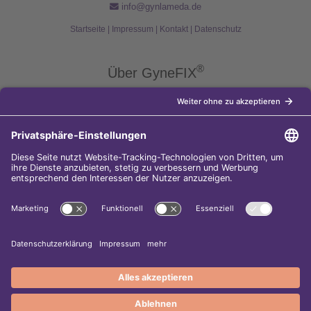
info@gynlameda.de
Startseite
|
Impressum
|
Kontakt
|
Datenschutz
®
Über GyneFIX
®
Die Kupferkette GyneFIX
bietet als Weiterentwicklung der
Kupferspirale Frauen jeden Alters eine moderne Verhütungsmethode
ohne Hormone, die nicht in den natürlichen Zyklus der Frau eingreift.
Sie wird wie eine konventionelle Spirale in die Gebärmutterhöhle
eingeführt und sorgt für einen langfristigen und sicheren
Verhütungsschutz.
Diese Internet-Seite gehört zu den
5.000 besten Surftipps im Web-