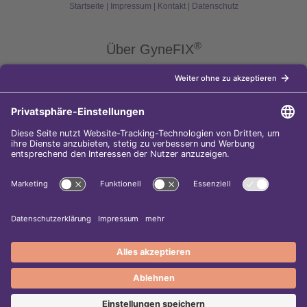
Startseite
|
Impressum
|
Kontakt
|
Datenschutz
®
Über GyneFIX
®
Die Kupferkette GyneFIX
bietet als Weiterentwicklung der
Kupferspirale Frauen jeden Alters eine moderne Verhütungsmethode
ohne Hormone, die nicht in den natürlichen Zyklus der Frau eingreift.
Sie wird wie eine konventionelle Spirale in die Gebärmutterhöhle
eingeführt und sorgt für einen langfristigen und sicheren
Verhütungsschutz.
Diese Internet-Seite gehört zu den
5.000 besten Surftipps im Web-
Adressbuch!