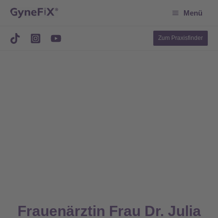
Suchen
Zum
Menü
Inhalt
springen
Zum Praxisfinder
Frauenärztin Frau Dr. Julia