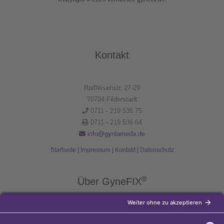
Kontakt
Raiffeisenstr. 27-29
70794 Filderstadt
0711 - 219 536 75
0711 - 219 536 64
info@gynlameda.de
Startseite
|
Impressum
|
Kontakt
|
Datenschutz
®
Über GyneFIX
®
Die Kupferkette GyneFIX
bietet als Weiterentwicklung der