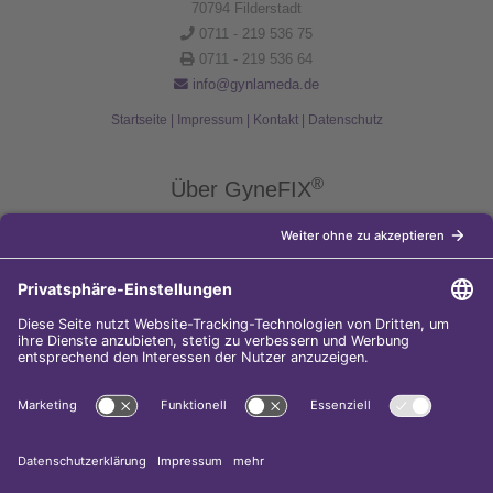
70794 Filderstadt
0711 - 219 536 75
0711 - 219 536 64
info@gynlameda.de
Startseite
|
Impressum
|
Kontakt
|
Datenschutz
®
Über GyneFIX
®
Die Kupferkette GyneFIX
bietet als Weiterentwicklung der
Kupferspirale Frauen jeden Alters eine moderne Verhütungsmethode
ohne Hormone, die nicht in den natürlichen Zyklus der Frau eingreift.
Sie wird wie eine konventionelle Spirale in die Gebärmutterhöhle
eingeführt und sorgt für einen langfristigen und sicheren
Verhütungsschutz.