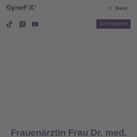
Suchen
Zum
Menü
Inhalt
springen
Zum Praxisfinder
Frauenärztin Frau Dr. med.