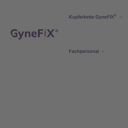
Zum
Inhalt
®
Kupferkette GyneFIX
springen
Fachpersonal