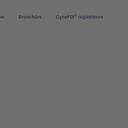
®
ne
Broschüre
GyneFIX
registrieren