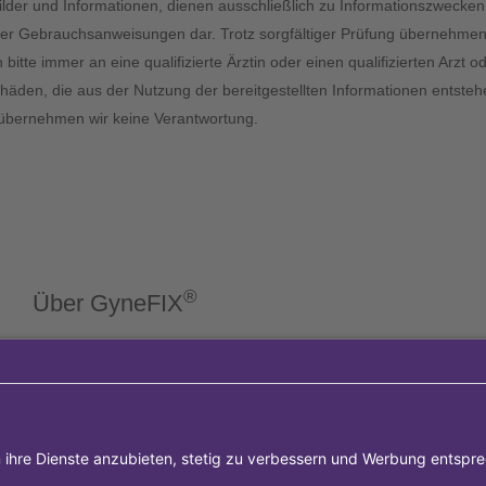
 Bilder und Informationen, dienen ausschließlich zu Informationszwecken 
r Gebrauchsanweisungen dar. Trotz sorgfältiger Prüfung übernehmen wir
tte immer an eine qualifizierte Ärztin oder einen qualifizierten Arzt
chäden, die aus der Nutzung der bereitgestellten Informationen entstehe
er übernehmen wir keine Verantwortung.
®
Über GyneFIX
®
Die Kupferkette GyneFIX
bietet als Weiterentwicklung der
Kupferspirale Frauen jeden Alters eine moderne
Verhütungsmethode ohne Hormone, die nicht in den
natürlichen Zyklus der Frau eingreift. Sie wird wie eine