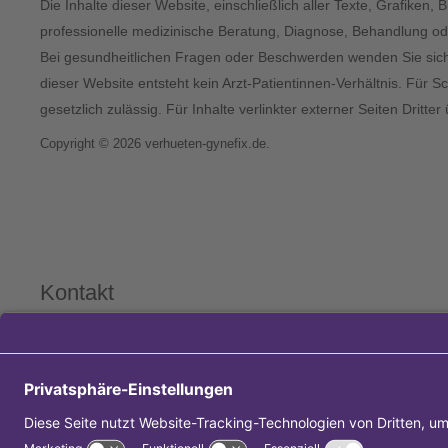
Die Inhalte dieser Website, einschließlich aller Texte, Grafiken,
professionelle medizinische Beratung, Diagnose, Behandlung ode
Bei gesundheitlichen Fragen oder Beschwerden wenden Sie sich bi
dieser Website entsteht kein Arzt-Patientinnen-Verhältnis. Für S
gesetzlich zulässig. Für Inhalte verlinkter externer Seiten Dritt
Copyright © 2026 verhueten-gynefix.de.
Kontakt
Raiffeisenstr. 27-29
70794 Filderstadt
0711 - 219 536 75
0711 - 219 536 64