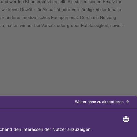
und werden KI-unterstützt erstellt. Sie stellen keinen Ersatz für
 keine Gewähr für Aktualität oder Vollständigkeit der Inhalte.
 oder anderes medizinisches Fachpersonal. Durch die Nutzung
n, haften wir nur bei Vorsatz oder grober Fahrlässigkeit, soweit
Diese Internet-Seite gehört zu den
5.000 besten Surftipps im Web-