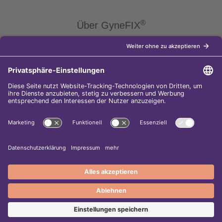
®
Über GyneFIX
®
Die Kupferkette GyneFIX
bietet als Weiterentwicklung der
Kupferspirale Frauen jeden Alters eine moderne Verhütungsmethode
ohne Hormone, die nicht in den natürlichen Zyklus der Frau eingreift.
Sie wird wie eine konventionelle Spirale in die Gebärmutterhöhle
eingeführt und sorgt für einen langfristigen und sicheren
Verhütungsschutz.
Diese Internet-Seite gehört zu den
5.000 besten Surftipps im Web-
Adressbuch!