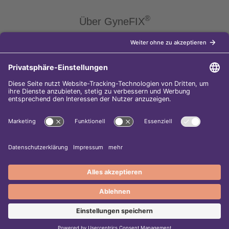
®
Über GyneFIX
®
Die Kupferkette GyneFIX
bietet als Weiterentwicklung der
Kupferspirale Frauen jeden Alters eine moderne Verhütungsmethode
ohne Hormone, die nicht in den natürlichen Zyklus der Frau eingreift.
Sie wird wie eine konventionelle Spirale in die Gebärmutterhöhle
eingeführt und sorgt für einen langfristigen und sicheren
Verhütungsschutz.
Diese Internet-Seite gehört zu den
5.000 besten Surftipps im Web-
Adressbuch!