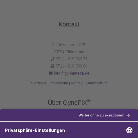
Kontakt
Raiffeisenstr. 27-29
70794 Filderstadt
0711 - 219 536 75
0711 - 219 536 64
info@gynlameda.de
Startseite
|
Impressum
|
Kontakt
|
Datenschutz
®
Über GyneFIX
®
Die Kupferkette GyneFIX
bietet als Weiterentwicklung der
Kupferspirale Frauen jeden Alters eine moderne Verhütungsmethode
ohne Hormone, die nicht in den natürlichen Zyklus der Frau eingreift.