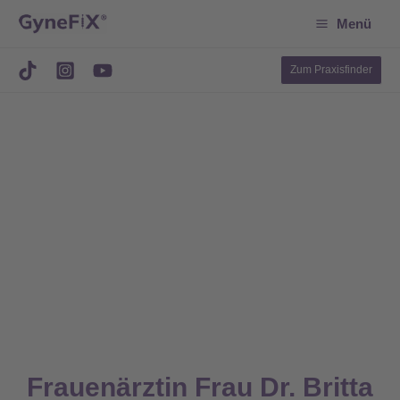
Suchen
Zum
Menü
Inhalt
springen
Zum Praxisfinder
Frauenärztin Frau Dr. Britta