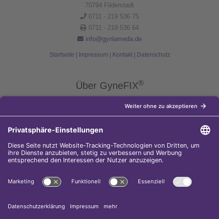
70794 Filderstadt
0711 - 219 536 75
0711 - 219 536 64
info@gynlameda.de
Startseite
|
Impressum
|
Kontakt
|
Datenschutz
®
Über GyneFIX
®
Die Kupferkette GyneFIX
bietet als Weiterentwicklung der
Kupferspirale Frauen jeden Alters eine moderne Verhütungsmethode
ohne Hormone, die nicht in den natürlichen Zyklus der Frau eingreift.
Sie wird wie eine konventionelle Spirale in die Gebärmutterhöhle
eingeführt und sorgt für einen langfristigen und sicheren
Verhütungsschutz.