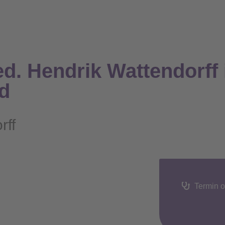
d. Hendrik Wattendorff 
d
rff
Termin o