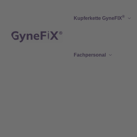
Zum
Inhalt
®
Kupferkette GyneFIX
springen
Fachpersonal