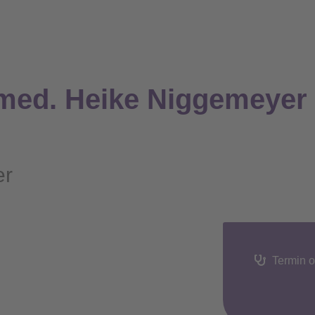
 med. Heike Niggemeyer 
er
Termin o