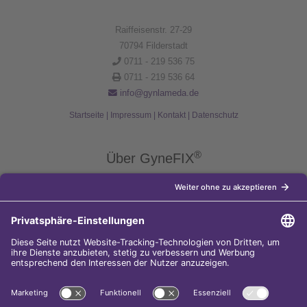
Raiffeisenstr. 27-29
70794 Filderstadt
0711 - 219 536 75
0711 - 219 536 64
info@gynlameda.de
Startseite
|
Impressum
|
Kontakt
|
Datenschutz
®
Über GyneFIX
®
Die Kupferkette GyneFIX
bietet als Weiterentwicklung der
Kupferspirale Frauen jeden Alters eine moderne Verhütungsmethode
ohne Hormone, die nicht in den natürlichen Zyklus der Frau eingreift.
Sie wird wie eine konventionelle Spirale in die Gebärmutterhöhle
eingeführt und sorgt für einen langfristigen und sicheren
Verhütungsschutz.