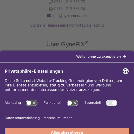
0711 - 219 536 75
0711 - 219 536 64
info@gynlameda.de
Startseite
|
Impressum
|
Kontakt
|
Datenschutz
®
Über GyneFIX
®
Die Kupferkette GyneFIX
bietet als Weiterentwicklung der
Kupferspirale Frauen jeden Alters eine moderne Verhütungsmethode
ohne Hormone, die nicht in den natürlichen Zyklus der Frau eingreift.
Sie wird wie eine konventionelle Spirale in die Gebärmutterhöhle
eingeführt und sorgt für einen langfristigen und sicheren
Verhütungsschutz.