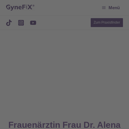
Suchen
Zum
Menü
Inhalt
springen
Zum Praxisfinder
Frauenärztin Frau Dr. Alena