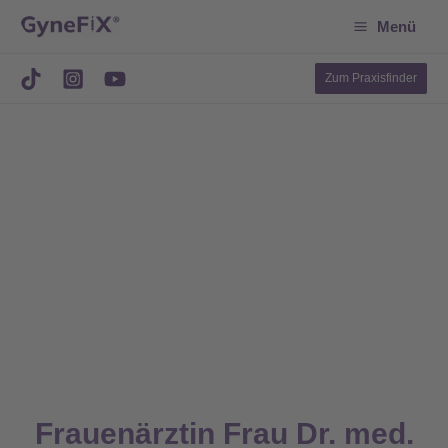
Suchen
Zum
Menü
Inhalt
springen
Zum Praxisfinder
Frauenärztin Frau Dr. med.