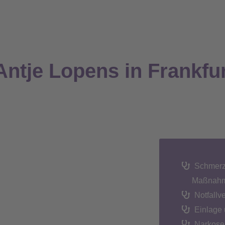
Antje Lopens in Frankfu
Schmerz
Maßnah
Notfallv
Einlage 
Narkose