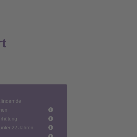
rt
lindernde
men
erhütung
unter 22 Jahren