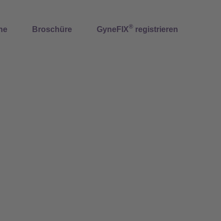
®
ne
Broschüre
GyneFIX
registrieren