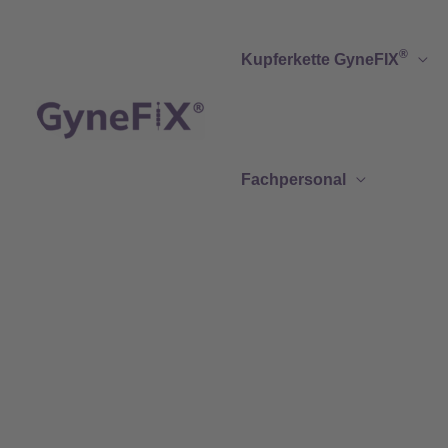
Zum
Inhalt
®
Kupferkette GyneFIX
springen
Fachpersonal