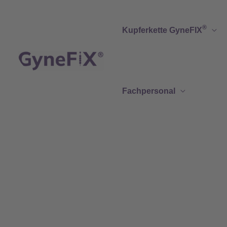
Zum
Inhalt
®
Kupferkette GyneFIX
springen
Fachpersonal