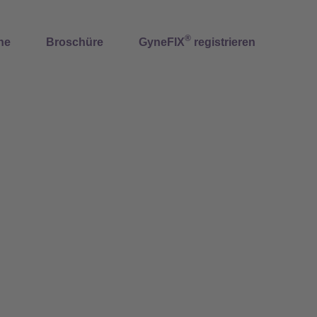
®
ne
Broschüre
GyneFIX
registrieren