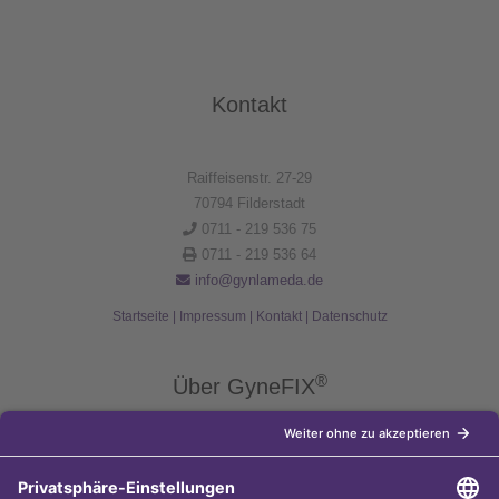
Kontakt
Raiffeisenstr. 27-29
70794 Filderstadt
0711 - 219 536 75
0711 - 219 536 64
info@gynlameda.de
Startseite
|
Impressum
|
Kontakt
|
Datenschutz
®
Über GyneFIX
®
Die Kupferkette GyneFIX
bietet als Weiterentwicklung der
Kupferspirale Frauen jeden Alters eine moderne Verhütungsmethode