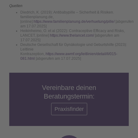
Quellen
Diedrich, K. (2019): Antibabypille – Sicherheit & Risiken.
familienplanung.de,
[online]
https://www.familienplanung.de/verhuetung/pille/
[abgerufen
am 17.07.2025]
Heikinheimo, O. et al (2022): Contraceptive Efficacy and Risks,
LANCET, [online]
https://www.thelancet.com/
[abgerufen am
17.07.2025]
Deutsche Gesellschaft für Gynäkologie und Geburtshilfe (2023):
Leitlinie
Kontrazeption,
https://www.awmf.org/leitlinien/detail/ll/015-
081.html
[abgerufen am 17.07.2025]
Vereinbare deinen
Beratungstermin:
Praxisfinder