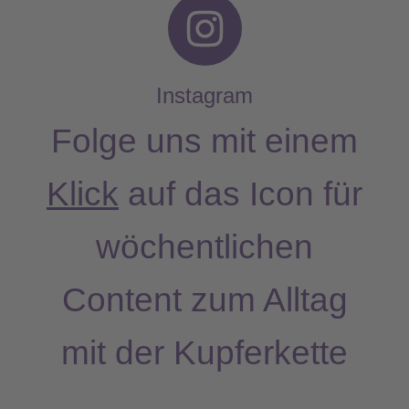
I
n
s
Instagram
t
Folge uns mit einem
a
Klick
auf das Icon für
g
wöchentlichen
r
a
Content zum Alltag
m
mit der Kupferkette